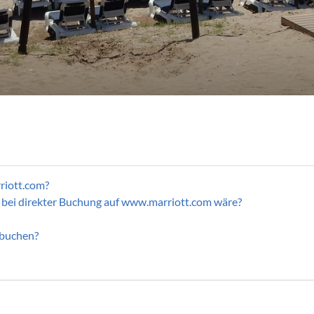
rriott.com?
s bei direkter Buchung auf www.marriott.com wäre?
 buchen?